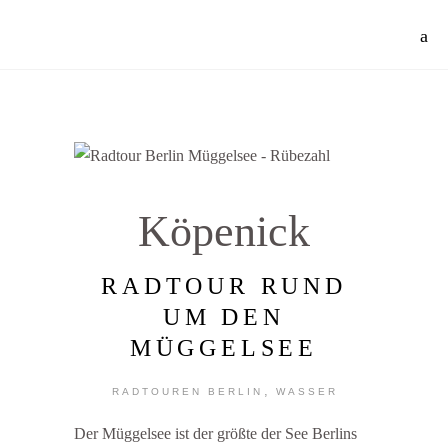
Jetzt 30% Rabatt auf meine Radtouren-Bücher direkt hier im Shop!
Mehr Info
Köpenick
RADTOUR RUND
UM DEN
MÜGGELSEE
,
RADTOUREN BERLIN
WASSER
Der Müggelsee ist der größte der See Berlins