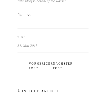
rahnsdorf
rübezahl
spree
wasser
0
6
TINE
31. Mai 2015
VORHERIGER
NÄCHSTER
POST
POST
ÄHNLICHE ARTIKEL