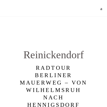
Jetzt 30% Rabatt auf meine Radtouren-Bücher direkt hier im Shop!
Mehr Info
Reinickendorf
RADTOUR
BERLINER
MAUERWEG – VON
WILHELMSRUH
NACH
HENNIGSDORF