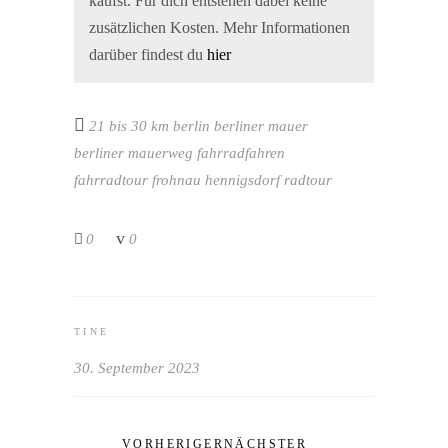
kaufst. Für dich entstehen dabei keine
zusätzlichen Kosten. Mehr Informationen
darüber findest du
hier
21 bis 30 km
berlin
berliner mauer
berliner mauerweg
fahrradfahren
fahrradtour
frohnau
hennigsdorf
radtour
0
0
TINE
30. September 2023
VORHERIGER
NÄCHSTER