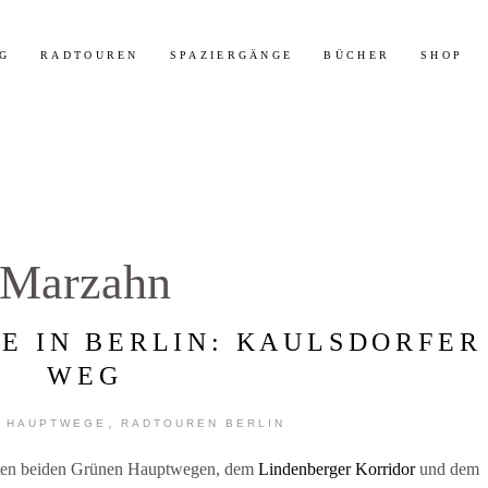
t 30% Rabatt auf meine Radtouren-Bücher direkt hier im Shop!
Mehr 
G
RADTOUREN
SPAZIERGÄNGE
BÜCHER
SHOP
Marzahn
E IN BERLIN: KAULSDORFER
WEG
,
 HAUPTWEGE
RADTOUREN BERLIN
rsten beiden Grünen Hauptwegen, dem
Lindenberger Korridor
und dem