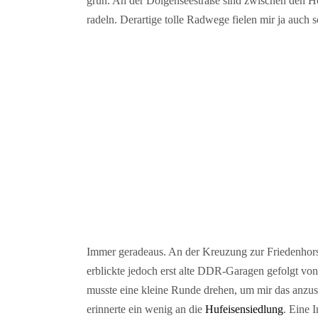
grün. An der Dolgenseestraße sind zwischen den H
radeln. Derartige tolle Radwege fielen mir ja auch 
Immer geradeaus. An der Kreuzung zur Friedenhorstst
erblickte jedoch erst alte DDR-Garagen gefolgt vo
musste eine kleine Runde drehen, um mir das anz
erinnerte ein wenig an die
Hufeisensiedlung
. Eine 