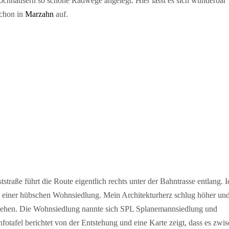
ochhäusern so schöne Radwege angelegt. Hier lässt es sich wunderbar
schon in
Marzahn
auf.
raße führt die Route eigentlich rechts unter der Bahntrasse entlang. I
n einer hübschen Wohnsiedlung. Mein Architekturherz schlug höher und
usehen. Die Wohnsiedlung nannte sich SPL Splanemannsiedlung und
Infotafel berichtet von der Entstehung und eine Karte zeigt, dass es zwi