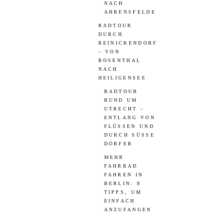
NACH
AHRENSFELDE
RADTOUR
DURCH
REINICKENDORF
– VON
ROSENTHAL
NACH
HEILIGENSEE
RADTOUR
RUND UM
UTRECHT –
ENTLANG VON
FLÜSSEN UND
DURCH SÜSSE D
ÖRFER
MEHR
FAHRRAD
FAHREN IN
BERLIN: 8
TIPPS, UM
EINFACH
ANZUFANGEN