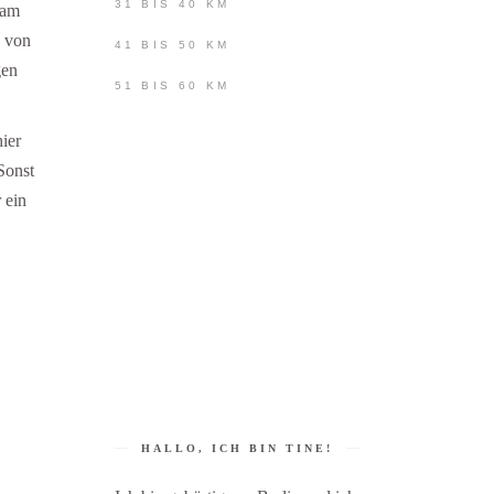
31 BIS 40 KM
 am
n von
41 BIS 50 KM
gen
51 BIS 60 KM
ier
Sonst
 ein
HALLO, ICH BIN TINE!