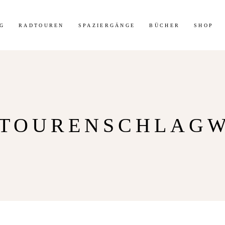
t 30% Rabatt auf meine Radtouren-Bücher direkt hier im Shop!
Mehr 
G
RADTOUREN
SPAZIERGÄNGE
BÜCHER
SHOP
TOURENSCHLAG