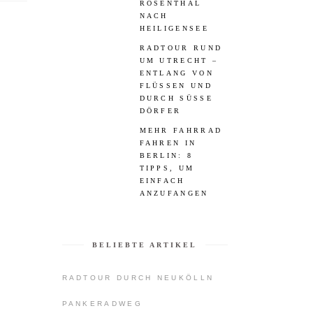
ROSENTHAL
NACH
HEILIGENSEE
RADTOUR RUND
UM UTRECHT –
ENTLANG VON
FLÜSSEN UND
DURCH SÜSSE D
ÖRFER
MEHR FAHRRAD
FAHREN IN
BERLIN: 8
TIPPS, UM
EINFACH
ANZUFANGEN
BELIEBTE ARTIKEL
RADTOUR DURCH NEUKÖLLN
PANKERADWEG