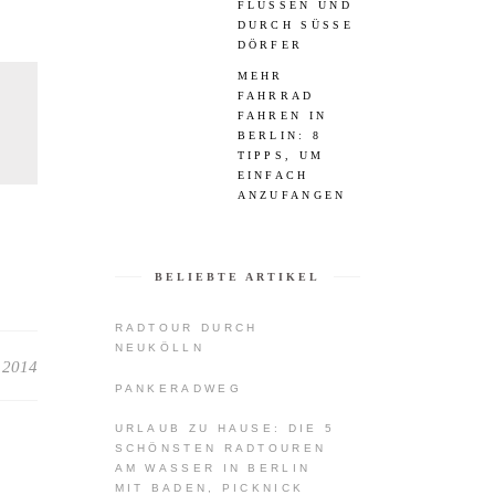
FLÜSSEN UND
DURCH SÜSSE D
ÖRFER
MEHR
FAHRRAD
FAHREN IN
BERLIN: 8
TIPPS, UM
EINFACH
ANZUFANGEN
BELIEBTE ARTIKEL
RADTOUR DURCH
NEUKÖLLN
 2014
PANKERADWEG
URLAUB ZU HAUSE: DIE 5
SCHÖNSTEN RADTOUREN
AM WASSER IN BERLIN
MIT BADEN, PICKNICK