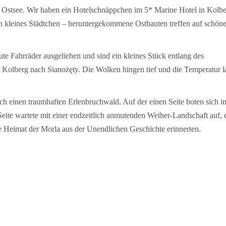
en Ostsee. Wir haben ein Hotelschnäppchen im 5* Marine Hotel in Kolb
 ein kleines Städtchen – heruntergekommene Ostbauten treffen auf schön
ute Fahrräder ausgeliehen und sind ein kleines Stück entlang des
Kolberg nach Sianożęty. Die Wolken hingen tief und die Temperatur l
h einen traumhaften Erlenbruchwald. Auf der einen Seite boten sich 
Seite wartete mit einer endzeitlich anmutenden Weiher-Landschaft auf, 
e Heimat der Morla aus der Unendlichen Geschichte erinnerten.