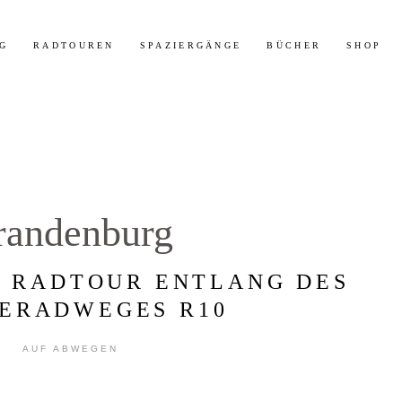
t 30% Rabatt auf meine Radtouren-Bücher direkt hier im Shop!
Mehr 
G
RADTOUREN
SPAZIERGÄNGE
BÜCHER
SHOP
randenburg
 RADTOUR ENTLANG DES
ERADWEGES R10
AUF ABWEGEN