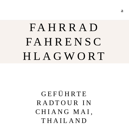
Jetzt 30% Rabatt auf meine Radtouren-Bücher direkt hier im Shop!
Mehr Info
FAHRRAD
FAHRENSC
HLAGWORT
GEFÜHRTE
RADTOUR IN
CHIANG MAI,
THAILAND