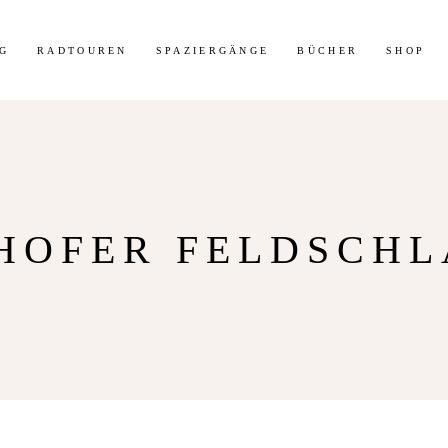
t 30% Rabatt auf meine Radtouren-Bücher direkt hier im Shop!
Mehr 
G
RADTOUREN
SPAZIERGÄNGE
BÜCHER
SHOP
HOFER FELDSCH