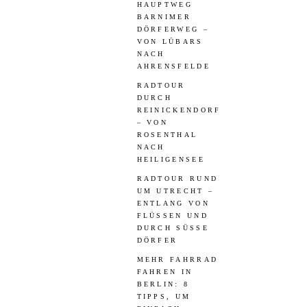
HAUPTWEG
BARNIMER
DÖRFERWEG –
VON LÜBARS
NACH
AHRENSFELDE
RADTOUR
DURCH
REINICKENDORF
– VON
ROSENTHAL
NACH
HEILIGENSEE
RADTOUR RUND
UM UTRECHT –
ENTLANG VON
FLÜSSEN UND
DURCH SÜSSE D
ÖRFER
MEHR FAHRRAD
FAHREN IN
BERLIN: 8
TIPPS, UM