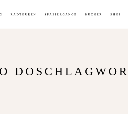
t 30% Rabatt auf meine Radtouren-Bücher direkt hier im Shop!
Mehr 
G
RADTOUREN
SPAZIERGÄNGE
BÜCHER
SHOP
TO DOSCHLAGWOR