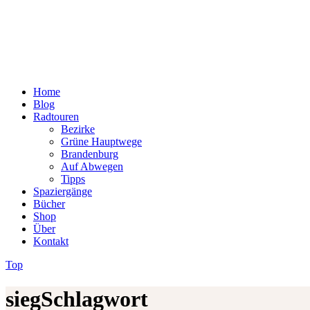
Home
Blog
Radtouren
Bezirke
Grüne Hauptwege
Brandenburg
Auf Abwegen
Tipps
Spaziergänge
Bücher
Shop
Über
Kontakt
Top
siegSchlagwort