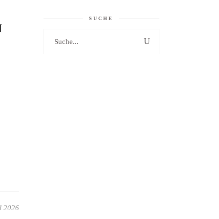
SUCHE
M
Search
for:
l 2026