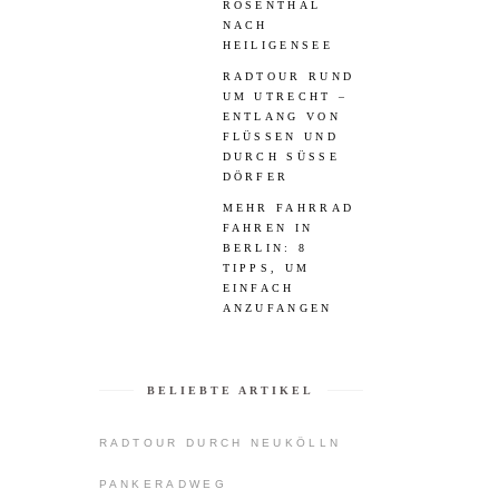
ROSENTHAL
NACH
HEILIGENSEE
RADTOUR RUND
UM UTRECHT –
ENTLANG VON
FLÜSSEN UND
DURCH SÜSSE D
ÖRFER
MEHR FAHRRAD
FAHREN IN
BERLIN: 8
TIPPS, UM
EINFACH
ANZUFANGEN
BELIEBTE ARTIKEL
RADTOUR DURCH NEUKÖLLN
PANKERADWEG