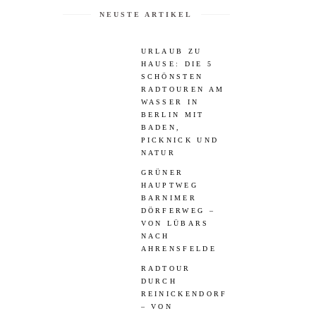
NEUSTE ARTIKEL
URLAUB ZU
HAUSE: DIE 5
SCHÖNSTEN
RADTOUREN AM
WASSER IN
BERLIN MIT
BADEN,
PICKNICK UND
NATUR
GRÜNER
HAUPTWEG
BARNIMER
DÖRFERWEG –
VON LÜBARS
NACH
AHRENSFELDE
RADTOUR
DURCH
REINICKENDORF
– VON