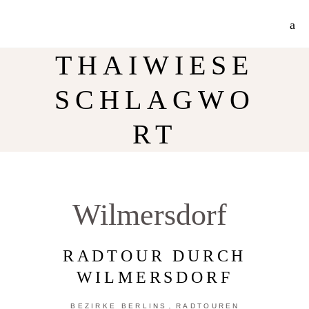
Jetzt 30% Rabatt auf meine Radtouren-Bücher direkt hier im Shop!
Mehr Info
THAIWIESE
SCHLAGWO
RT
Wilmersdorf
RADTOUR DURCH
WILMERSDORF
,
BEZIRKE BERLINS
RADTOUREN