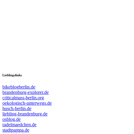
Lieblingslinks
bikeblogberlin.de
brandenburg-explorer.de
criticalmass-berlin.org
oekologisch-unterwegs.de
husch-berlin.de
liebling-brandenburg.de
osblog.de
radelmaedchen.de
stadtpampa.de