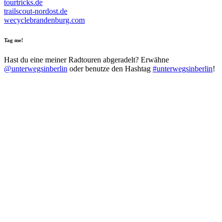
tourtricks.de
trailscout-nordost.de
wecyclebrandenburg.com
Tag me!
Hast du eine meiner Radtouren abgeradelt? Erwähne
@unterwegsinberlin
oder benutze den Hashtag
#unterwegsinberlin
!