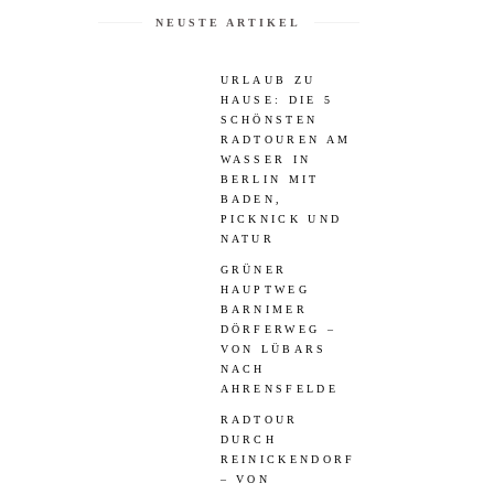
NEUSTE ARTIKEL
URLAUB ZU
HAUSE: DIE 5
SCHÖNSTEN
RADTOUREN AM
WASSER IN
BERLIN MIT
BADEN,
PICKNICK UND
NATUR
GRÜNER
HAUPTWEG
BARNIMER
DÖRFERWEG –
VON LÜBARS
NACH
AHRENSFELDE
RADTOUR
DURCH
REINICKENDORF
– VON