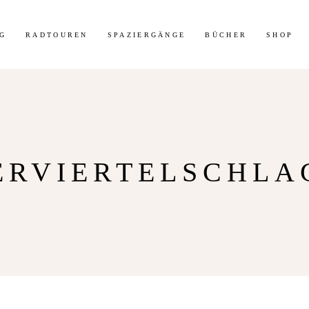
t 30% Rabatt auf meine Radtouren-Bücher direkt hier im Shop!
Mehr 
G
RADTOUREN
SPAZIERGÄNGE
BÜCHER
SHOP
ERVIERTELSCHL