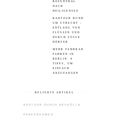
ROSENTHAL
NACH
HEILIGENSEE
RADTOUR RUND
UM UTRECHT –
ENTLANG VON
FLÜSSEN UND
DURCH SÜSSE D
ÖRFER
MEHR FAHRRAD
FAHREN IN
BERLIN: 8
TIPPS, UM
EINFACH
ANZUFANGEN
BELIEBTE ARTIKEL
RADTOUR DURCH NEUKÖLLN
PANKERADWEG