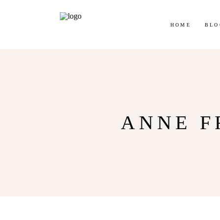
Jetz
HOME
BLO
ANNE 