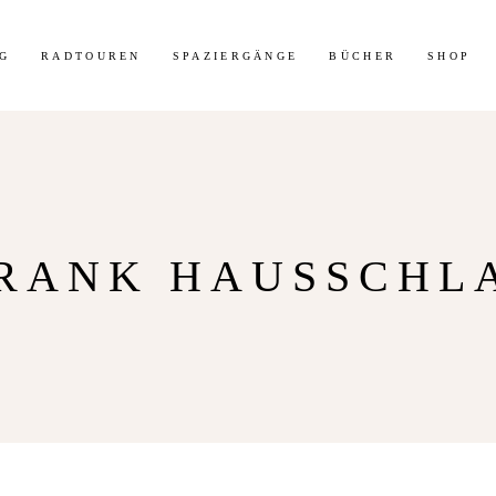
t 30% Rabatt auf meine Radtouren-Bücher direkt hier im Shop!
Mehr 
G
RADTOUREN
SPAZIERGÄNGE
BÜCHER
SHOP
FRANK HAUSSCHL