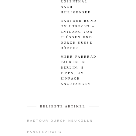
ROSENTHAL
NACH
HEILIGENSEE
RADTOUR RUND
UM UTRECHT –
ENTLANG VON
FLÜSSEN UND
DURCH SÜSSE D
ÖRFER
MEHR FAHRRAD
FAHREN IN
BERLIN: 8
TIPPS, UM
EINFACH
ANZUFANGEN
BELIEBTE ARTIKEL
RADTOUR DURCH NEUKÖLLN
PANKERADWEG