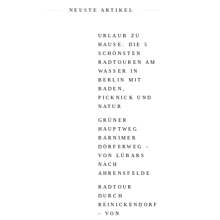
NEUSTE ARTIKEL
URLAUB ZU
HAUSE: DIE 5
SCHÖNSTEN
RADTOUREN AM
WASSER IN
BERLIN MIT
BADEN,
PICKNICK UND
NATUR
GRÜNER
HAUPTWEG
BARNIMER
DÖRFERWEG –
VON LÜBARS
NACH
AHRENSFELDE
RADTOUR
DURCH
REINICKENDORF
– VON