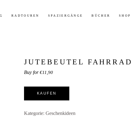
t 30% Rabatt auf meine Radtouren-Bücher direkt hier im Shop!
Mehr 
G
RADTOUREN
SPAZIERGÄNGE
BÜCHER
SHOP
JUTEBEUTEL FAHRRAD
€
11,90
KAUFEN
Kategorie:
Geschenkideen