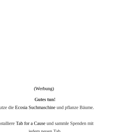
Gutes tun!
utze die
Ecosia Suchmaschine
und pflanze Bäume.
nstalliere
Tab for a Cause
und sammle Spenden mit
jedem neuen Tab.